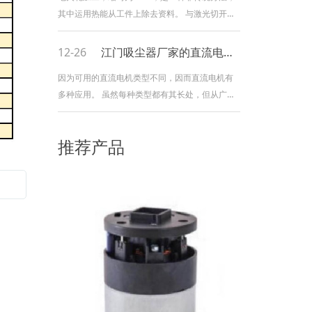
其中运用热能从工件上除去资料。 与激光切开等
过程十分相似，EDM在除去过程中不需要机械
力。 这就是为什么将其视为非传统的原因，例如
12-26
江门吸尘器厂家的直流电机的概况
与切削工具的加工相反。 因为EDM适用于钛等硬
因为可用的直流电机类型不同，因而直流电机有
质资料，或者适用于铣削难以实现的复杂形状，
多种应用。 虽然每种类型都有其长处，但从广义
因此十分受
上讲，直流电机有多种用途。 在家中，小型直流
电机用于工具，玩具和各种家用电器。在零售
推荐产品
中，直流电机的应用包含输送机和转盘，而在工
业环境中，大型直流电机的运用还包含制动和换
向